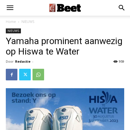
Home
NIEUWS
NIEUWS
Yamaha prominent aanwezig
op Hiswa te Water
Door
Redactie
-
959