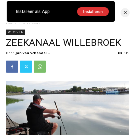
×
Installeer als App
Installeren
Home
WITVISSEN
WITVISSEN
ZEEKANAAL WILLEBROEK
Door
Jan van Schendel
-
615