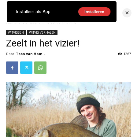
×
Installeer als App
Installeren
Home
WITVISSEN
WITVIS VERHALEN
WITVISSEN
WITVIS VERHALEN
Zeelt in het vizier!
Door
Toon van Ham
-
1267