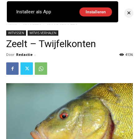
×
Installeer als App
Installeren
Home
WITVISSEN
WITVIS VERHALEN
WITVISSEN
WITVIS VERHALEN
Zeelt – Twijfelkonten
Door
Redactie
-
4136