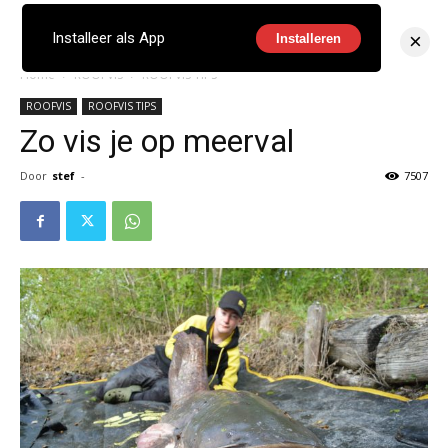
×
Installeer als App
Installeren
Home
ROOFVIS
ROOFVIS TIPS
ROOFVIS
ROOFVIS TIPS
Zo vis je op meerval
Door
stef
-
7507