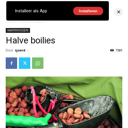
×
Installeer als App
Installeren
Home
KARPERVISSEN
KARPERVISSEN
Halve boilies
Door
sjoerd
-
7589