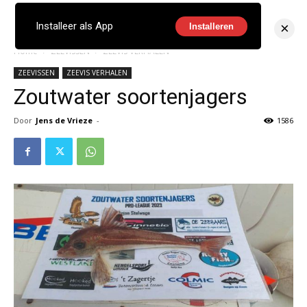
×
Installeer als App
Installeren
Home
ZEEVISSEN
ZEEVIS VERHALEN
ZEEVISSEN
ZEEVIS VERHALEN
Zoutwater soortenjagers
Door
Jens de Vrieze
-
1586