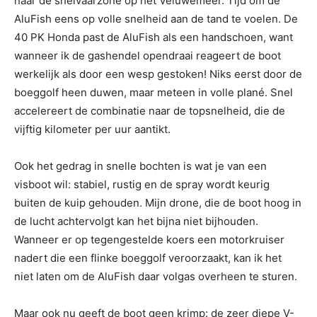
naar de snelvaarzone op het Veluwemeer. Tijd om de
AluFish eens op volle snelheid aan de tand te voelen. De
40 PK Honda past de AluFish als een handschoen, want
wanneer ik de gashendel opendraai reageert de boot
werkelijk als door een wesp gestoken! Niks eerst door de
boeggolf heen duwen, maar meteen in volle plané. Snel
accelereert de combinatie naar de topsnelheid, die de
vijftig kilometer per uur aantikt.
Ook het gedrag in snelle bochten is wat je van een
visboot wil: stabiel, rustig en de spray wordt keurig
buiten de kuip gehouden. Mijn drone, die de boot hoog in
de lucht achtervolgt kan het bijna niet bijhouden.
Wanneer er op tegengestelde koers een motorkruiser
nadert die een flinke boeggolf veroorzaakt, kan ik het
niet laten om de AluFish daar volgas overheen te sturen.
Maar ook nu geeft de boot geen krimp: de zeer diepe V-