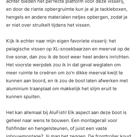
achter bieden het perfecte platform voor deze visserij,
en door de riante opbergruimte kun je al je tackleboxen,
hengels en andere materialen netjes opbergen, zodat je
er niet over struikelt tijdens het vissen.
Kijk ik echter naar mijn eigen favoriete visserij: het
pelagische vissen op XL-snoekbaarzen en meerval op de
live sonar, dan zou ik de boot weer heel anders inrichten.
Het voorste werpdek zou ik in dat geval weglaten om
meer ruimte te creëren om zo’n dikke meerval kwijt te
kunnen aan boord, en ik zou de boot laten afwerken met
aluminium traanplaat om makkelijk het slijm eruit te
kunnen spuiten.
Het kan allemaal bij AluFish! Elk aspect aan deze boot is
geheel naar wens te bouwen. Een montagerail voor
fishfinder en hengelsteunen, of juist een vaste
inbouwmontage? Jij mag het zeggen. De fronttroller koud