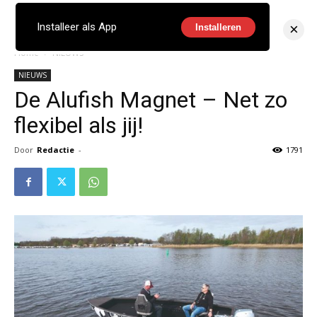
×
Installeer als App
Installeren
Home
NIEUWS
NIEUWS
De Alufish Magnet – Net zo
flexibel als jij!
Door
Redactie
-
1791