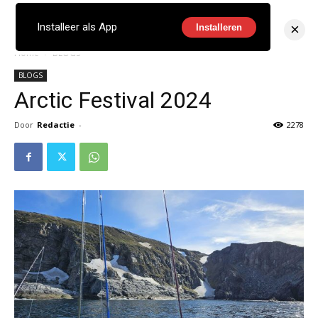
×
Installeer als App
Installeren
Home
BLOGS
BLOGS
Arctic Festival 2024
Door
Redactie
-
2278