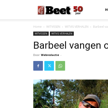
Beet
H
Home
WITVISSEN
WITVIS VERHALEN
Barbeel va
Magazine
WITVISSEN
WITVIS VERHALEN
Barbeel vangen o
Door
Webredactie
-