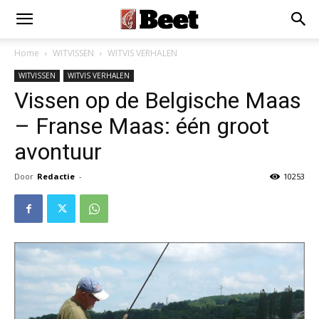
Home
WITVISSEN
WITVIS VERHALEN
WITVISSEN
WITVIS VERHALEN
Vissen op de Belgische Maas
– Franse Maas: één groot
avontuur
Door
Redactie
-
10253