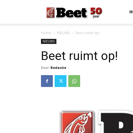
Beet
H
Home
NIEUWS
Beet ruimt op!
Magazine
NIEUWS
Beet ruimt op!
Door
Redactie
-