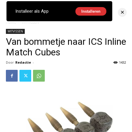
×
Installeer als App
Installeren
Home
WITVISSEN
WITVISSEN
Van bommetje naar ICS Inline
Match Cubes
Door
Redactie
-
1432