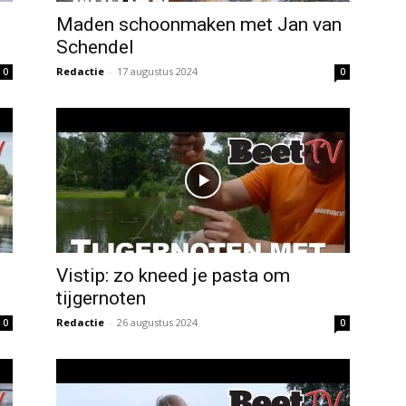
Maden schoonmaken met Jan van
Schendel
Redactie
-
17 augustus 2024
0
0
Vistip: zo kneed je pasta om
tijgernoten
Redactie
-
26 augustus 2024
0
0