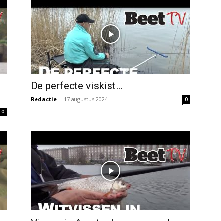
De perfecte viskist…
Redactie
-
17 augustus 2024
0
0