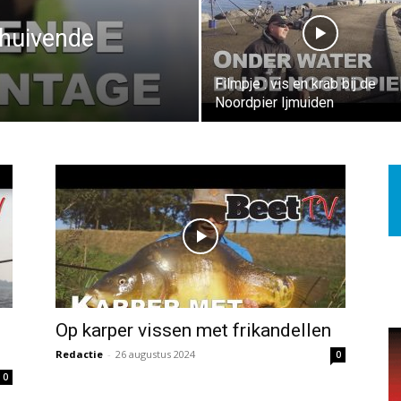
huivende
Filmpje : vis en krab bij de
Noordpier Ijmuiden
Op karper vissen met frikandellen
Redactie
-
26 augustus 2024
0
0