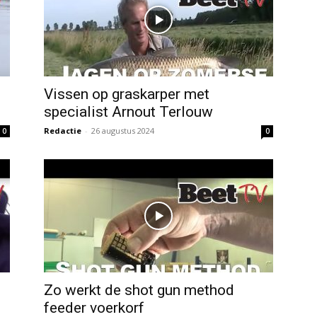
Vissen op graskarper met
specialist Arnout Terlouw
Redactie
-
26 augustus 2024
0
0
Zo werkt de shot gun method
feeder voerkorf