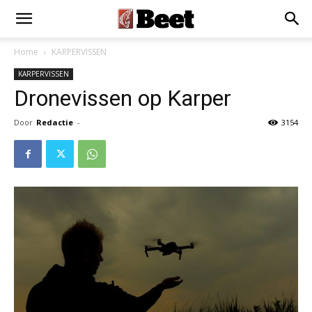
Home
KARPERVISSEN
KARPERVISSEN
Dronevissen op Karper
Door
Redactie
-
3154