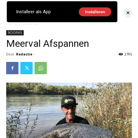
×
Installeer als App
Installeren
Home
ROOFVIS
ROOFVIS
Meerval Afspannen
Door
Redactie
-
2795