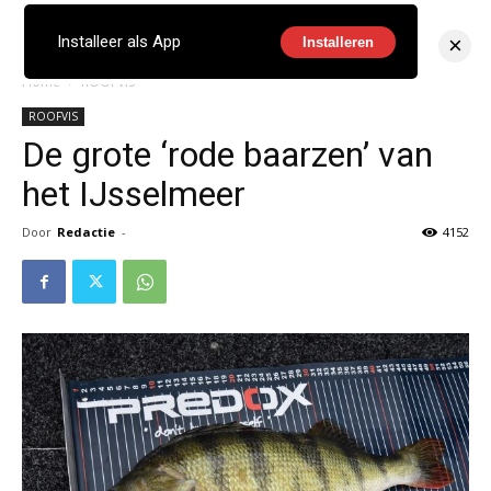
×
Installeer als App
Installeren
Home
ROOFVIS
ROOFVIS
De grote ‘rode baarzen’ van
het IJsselmeer
Door
Redactie
-
4152