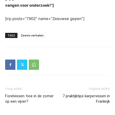
vangen voor onderzoek!”]
[irp posts=”7902″ name=”Zeeuwse gepen”]
TAGS
Zeevis verhalen
Vorig artikel
Volgend artikel
Forelvissen: hoe in de zomer
7 praktijktips karpervissen in
op een vijver?
Frankrijk