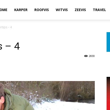
OME
KARPER
ROOFVIS
WITVIS
ZEEVIS
TRAVEL
rtips – 4
s – 4
2830