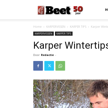
Beet
H
Home
KARPERVISSEN
KARPER TIPS
Karper Winte
Magazine
KARPERVISSEN
KARPER TIPS
Karper Wintertip
Door
Redactie
-