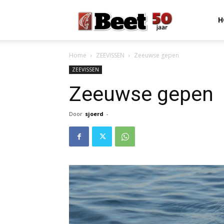
Beet
H
Home
ZEEVISSEN
Zeeuwse gepen
Magazine
ZEEVISSEN
Zeeuwse gepen
Door
sjoerd
-