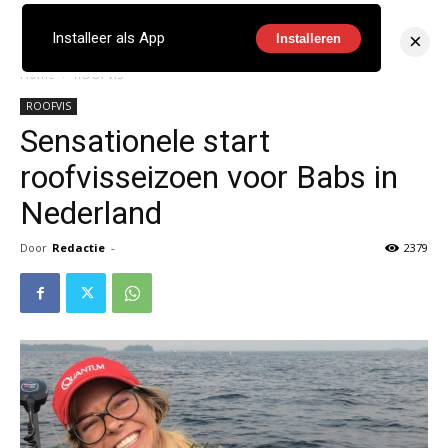
×
Installeer als App
Installeren
Home
ROOFVIS
ROOFVIS
Sensationele start
roofvisseizoen voor Babs in
Nederland
Door
Redactie
-
2379