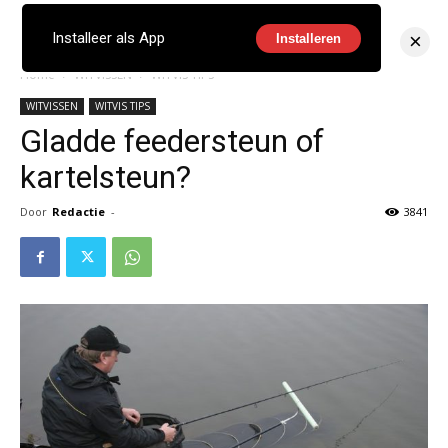
×
Installeer als App
Installeren
Home
WITVISSEN
WITVIS TIPS
WITVISSEN
WITVIS TIPS
Gladde feedersteun of
kartelsteun?
Door
Redactie
-
3841