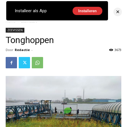
×
Installeer als App
Installeren
Home
ZEEVISSEN
ZEEVISSEN
Tonghoppen
Door
Redactie
-
3673