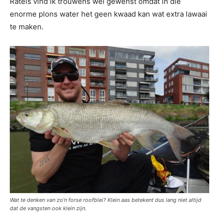
Ratels vind ik trouwens wel gewenst omdat in die
enorme plons water het geen kwaad kan wat extra lawaai
te maken.
Wat te denken van zo’n forse roofblei? Klein aas betekent dus lang niet altijd
dat de vangsten ook klein zijn.