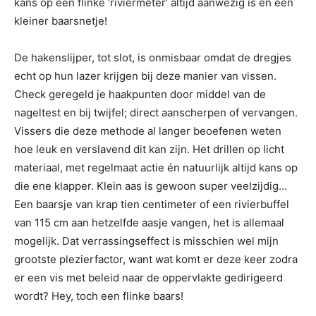
kans op een flinke ‘riviermeter’ altijd aanwezig is en een
kleiner baarsnetje!
De hakenslijper, tot slot, is onmisbaar omdat de dregjes
echt op hun lazer krijgen bij deze manier van vissen.
Check geregeld je haakpunten door middel van de
nageltest en bij twijfel; direct aanscherpen of vervangen.
Vissers die deze methode al langer beoefenen weten
hoe leuk en verslavend dit kan zijn. Het drillen op licht
materiaal, met regelmaat actie én natuurlijk altijd kans op
die ene klapper. Klein aas is gewoon super veelzijdig…
Een baarsje van krap tien centimeter of een rivierbuffel
van 115 cm aan hetzelfde aasje vangen, het is allemaal
mogelijk. Dat verrassingseffect is misschien wel mijn
grootste plezierfactor, want wat komt er deze keer zodra
er een vis met beleid naar de oppervlakte gedirigeerd
wordt? Hey, toch een flinke baars!