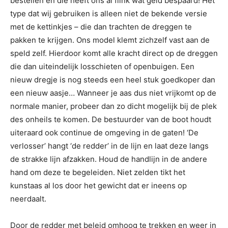
bestellen en die heeft ons al flink wat geld bespaard! Het
type dat wij gebruiken is alleen niet de bekende versie
met de kettinkjes – die dan trachten de dreggen te
pakken te krijgen. Ons model klemt zichzelf vast aan de
speld zelf. Hierdoor komt alle kracht direct op de dreggen
die dan uiteindelijk losschieten of openbuigen. Een
nieuw dregje is nog steeds een heel stuk goedkoper dan
een nieuw aasje… Wanneer je aas dus niet vrijkomt op de
normale manier, probeer dan zo dicht mogelijk bij de plek
des onheils te komen. De bestuurder van de boot houdt
uiteraard ook continue de omgeving in de gaten! ‘De
verlosser’ hangt ‘de redder’ in de lijn en laat deze langs
de strakke lijn afzakken. Houd de handlijn in de andere
hand om deze te begeleiden. Niet zelden tikt het
kunstaas al los door het gewicht dat er ineens op
neerdaalt.
Door de redder met beleid omhoog te trekken en weer in