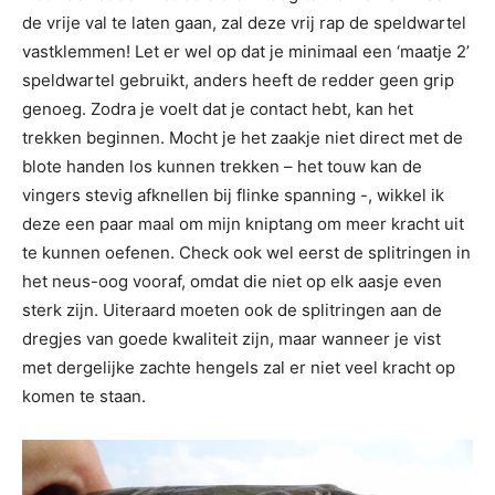
de vrije val te laten gaan, zal deze vrij rap de speldwartel
vastklemmen! Let er wel op dat je minimaal een ‘maatje 2’
speldwartel gebruikt, anders heeft de redder geen grip
genoeg. Zodra je voelt dat je contact hebt, kan het
trekken beginnen. Mocht je het zaakje niet direct met de
blote handen los kunnen trekken – het touw kan de
vingers stevig afknellen bij flinke spanning -, wikkel ik
deze een paar maal om mijn kniptang om meer kracht uit
te kunnen oefenen. Check ook wel eerst de splitringen in
het neus-oog vooraf, omdat die niet op elk aasje even
sterk zijn. Uiteraard moeten ook de splitringen aan de
dregjes van goede kwaliteit zijn, maar wanneer je vist
met dergelijke zachte hengels zal er niet veel kracht op
komen te staan.