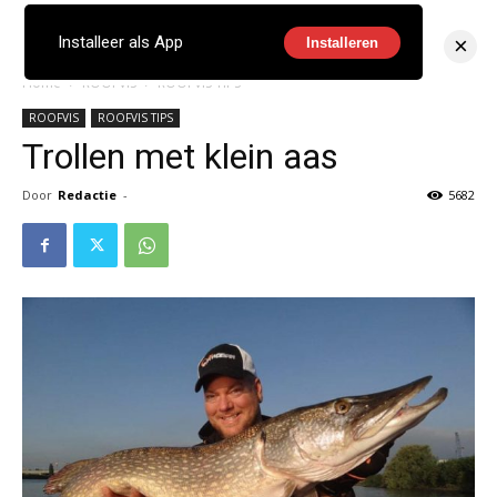
×
Installeer als App
Installeren
Home
ROOFVIS
ROOFVIS TIPS
ROOFVIS
ROOFVIS TIPS
Trollen met klein aas
Door
Redactie
-
5682