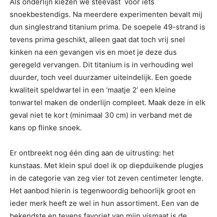
Als onderlijn kiezen we steevast voor iets
snoekbestendigs. Na meerdere experimenten bevalt mij
dun singlestrand titanium prima. De soepele 49-strand is
tevens prima geschikt, alleen gaat dat toch vrij snel
kinken na een gevangen vis en moet je deze dus
geregeld vervangen. Dit titanium is in verhouding wel
duurder, toch veel duurzamer uiteindelijk. Een goede
kwaliteit speldwartel in een ‘maatje 2’ een kleine
tonwartel maken de onderlijn compleet. Maak deze in elk
geval niet te kort (minimaal 30 cm) in verband met de
kans op flinke snoek.
Er ontbreekt nog één ding aan de uitrusting: het
kunstaas. Met klein spul doel ik op diepduikende plugjes
in de categorie van zeg vier tot zeven centimeter lengte.
Het aanbod hierin is tegenwoordig behoorlijk groot en
ieder merk heeft ze wel in hun assortiment. Een van de
bekendste en tevens favoriet van mijn vismaat is de