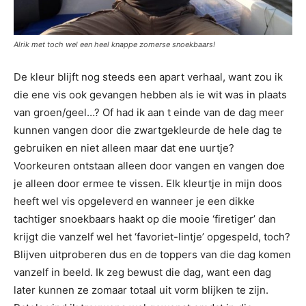
Alrik met toch wel een heel knappe zomerse snoekbaars!
De kleur blijft nog steeds een apart verhaal, want zou ik
die ene vis ook gevangen hebben als ie wit was in plaats
van groen/geel…? Of had ik aan t einde van de dag meer
kunnen vangen door die zwartgekleurde de hele dag te
gebruiken en niet alleen maar dat ene uurtje?
Voorkeuren ontstaan alleen door vangen en vangen doe
je alleen door ermee te vissen. Elk kleurtje in mijn doos
heeft wel vis opgeleverd en wanneer je een dikke
tachtiger snoekbaars haakt op die mooie ‘firetiger’ dan
krijgt die vanzelf wel het ‘favoriet-lintje’ opgespeld, toch?
Blijven uitproberen dus en de toppers van die dag komen
vanzelf in beeld. Ik zeg bewust die dag, want een dag
later kunnen ze zomaar totaal uit vorm blijken te zijn.