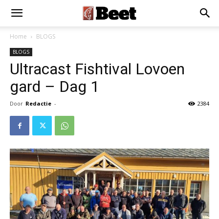
Home
BLOGS
BLOGS
Ultracast Fishtival Lovoen
gard – Dag 1
Door
Redactie
-
2384