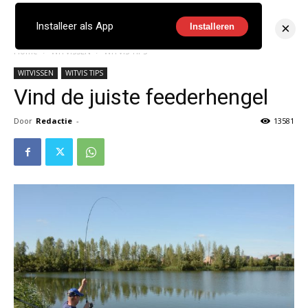
×
Installeer als App
Installeren
Home
WITVISSEN
WITVIS TIPS
WITVISSEN
WITVIS TIPS
Vind de juiste feederhengel
Door
Redactie
-
13581