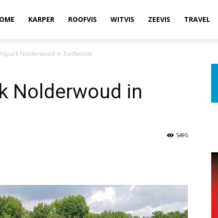
OME
KARPER
ROOFVIS
WITVIS
ZEEVIS
TRAVEL
Vispark Nolderwoud in Zuidwolde
rk Nolderwoud in
5495