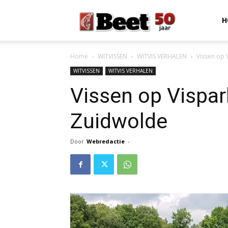
Beet
H
Home
WITVISSEN
WITVIS VERHALEN
Vissen op 
Magazine
WITVISSEN
WITVIS VERHALEN
Vissen op Vispa
Zuidwolde
Door
Webredactie
-