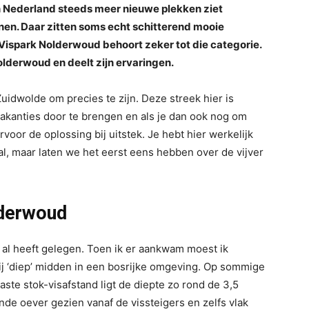
in Nederland steeds meer nieuwe plekken ziet
enen. Daar zitten soms echt schitterend mooie
p Vispark Nolderwoud behoort zeker tot die categorie.
olderwoud en deelt zijn ervaringen.
Zuidwolde om precies te zijn. Deze streek hier is
vakanties door te brengen en als je dan ook nog om
voor de oplossing bij uitstek. Je hebt hier werkelijk
aal, maar laten we het eerst eens hebben over de vijver
lderwoud
d al heeft gelegen. Toen ik er aankwam moest ik
ij ‘diep’ midden in een bosrijke omgeving. Op sommige
vaste stok-visafstand ligt de diepte zo rond de 3,5
nde oever gezien vanaf de vissteigers en zelfs vlak