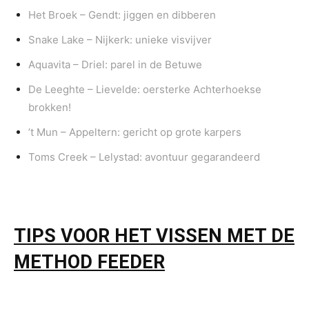
Het Broek – Gendt: jiggen en dibberen
Snake Lake – Nijkerk: unieke visvijver
Aquavita – Driel: parel in de Betuwe
De Leeghte – Lievelde: oersterke Achterhoekse
brokken!
’t Mun – Appeltern: gericht op grote karpers
Toms Creek – Lelystad: avontuur gegarandeerd
TIPS VOOR HET VISSEN MET DE
METHOD FEEDER