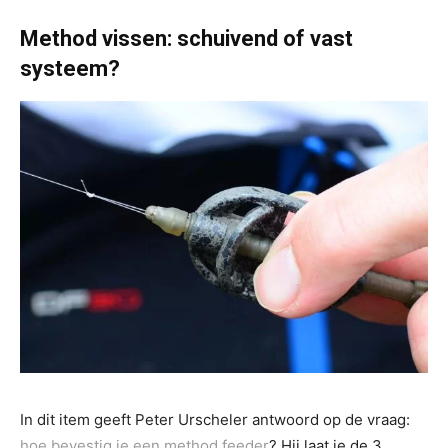
Method vissen: schuivend of vast
systeem?
In dit item geeft Peter Urscheler antwoord op de vraag:
hoe bevestig je een method feeder
? Hij laat je de 3