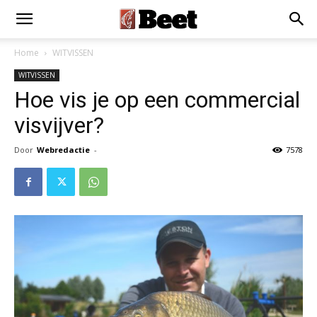
Home
WITVISSEN
WITVISSEN
Hoe vis je op een commercial
visvijver?
Door
Webredactie
-
7578