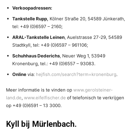
Verkoopadressen:
Tankstelle Rupp,
Kölner Straße 20, 54589 Jünkerath,
tel: +49 (0)6597 – 2160;
ARAL-Tankstelle Leinen
, Auelstrasse 27-29, 54589
Stadtkyll, tel: +49 (0)6597 – 961106;
Schuhhaus Dederichs
, Neuer Weg 1, 53949
Kronenburg, tel.: +49 (0)6557 – 93083.
Online
via:
hejfish.com/search?term=kronenburg
.
Meer informatie is te vinden op
www.gerolsteiner-
land.de
,
www.eifelfischer.de
of telefonisch te verkrijgen
op +49 (0)6591 – 13 3000.
Kyll bij Mürlenbach.