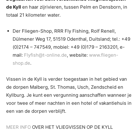
de Kyll
en haar zijrivieren, tussen Pelm en Densborn, in
totaal 21 kilometer water.
Der Fliegen-Shop, RRR Fly Fishing, Rolf Renell,
Dülmener Weg 17, 51519 Odenthal, Duitsland; tel.: +49
(0)2174 – 747549, mobiel: +49 (0)179 – 2163201, e-
mail:
Flyfish@t-online.de
, website:
www.fliegen-
shop.de
.
Vissen in de Kyll is verder toegestaan in het gebied van
de dorpen Malberg, St. Thomas, Usch, Zendscheid en
Kyllburg. Je kunt een vergunning aanschaffen wanneer je
voor twee of meer nachten in een hotel of vakantiehuis in
een van de dorpen verblijft.
MEER INFO
OVER HET VLIEGVISSEN OP DE KYLL