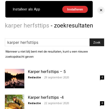
×
Installeer als App
Installeren
Home
Zoek
karper herfsttips
-
zoekresultaten
Wanneer u niet blij bent met de resultaten, kunt u een nieuwe
zoekopdracht geven
Karper herfsttips – 5
Redactie
-
29 september 2020
0
Karper herfsttips -4
Redactie
-
22 september 2020
0