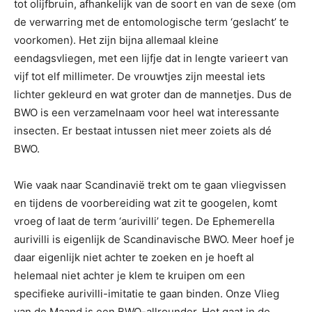
tot olijfbruin, afhankelijk van de soort en van de sexe (om
de verwarring met de entomologische term ‘geslacht’ te
voorkomen). Het zijn bijna allemaal kleine
eendagsvliegen, met een lijfje dat in lengte varieert van
vijf tot elf millimeter. De vrouwtjes zijn meestal iets
lichter gekleurd en wat groter dan de mannetjes. Dus de
BWO is een verzamelnaam voor heel wat interessante
insecten. Er bestaat intussen niet meer zoiets als dé
BWO.
Wie vaak naar Scandinavië trekt om te gaan vliegvissen
en tijdens de voorbereiding wat zit te googelen, komt
vroeg of laat de term ‘aurivilli’ tegen. De Ephemerella
aurivilli is eigenlijk de Scandinavische BWO. Meer hoef je
daar eigenlijk niet achter te zoeken en je hoeft al
helemaal niet achter je klem te kruipen om een
specifieke aurivilli-imitatie te gaan binden. Onze Vlieg
van de Maand is een BWO-allrounder. Het gaat in de