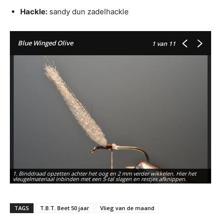
Hackle:
sandy dun zadelhackle
Blue Winged Olive
1
van 11
1. Binddraad opzetten achter het oog en 2 mm verder wikkelen. Hier het
2.
vleugelmateriaal inbinden met een 5-tal slagen en restjes afknippen.
in
TAGS
T.B.T. Beet 50 jaar
Vlieg van de maand