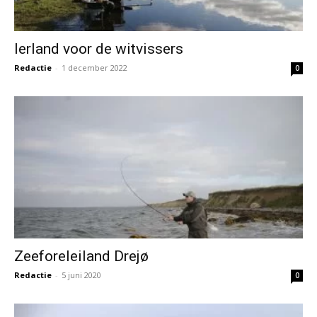
Ierland voor de witvissers
Redactie
-
1 december 2022
0
Zeeforeleiland Drejø
Redactie
-
5 juni 2020
0