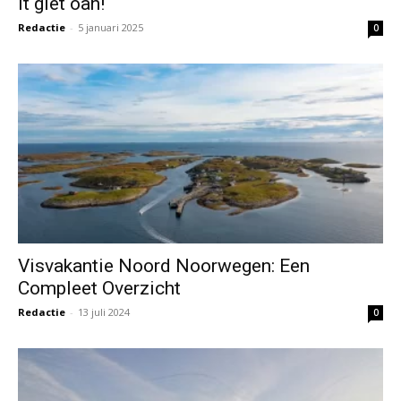
It giet oan!
Redactie
-
5 januari 2025
0
Visvakantie Noord Noorwegen: Een
Compleet Overzicht
Redactie
-
13 juli 2024
0