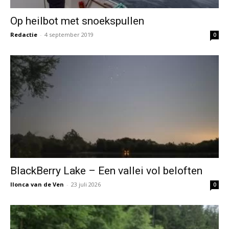
Op heilbot met snoekspullen
Redactie
-
4 september 2019
0
BlackBerry Lake – Een vallei vol beloften
Ilonca van de Ven
-
23 juli 2026
0