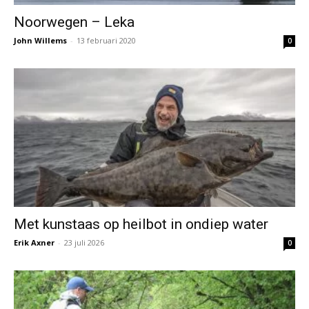
Noorwegen – Leka
John Willems
-
13 februari 2020
0
Met kunstaas op heilbot in ondiep water
Erik Axner
-
23 juli 2026
0