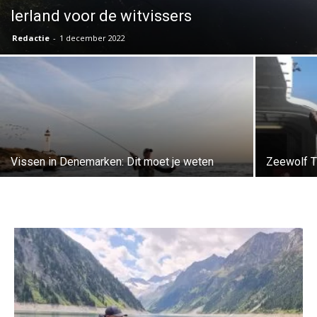
Ierland voor de witvissers
Redactie
-
1 december 2022
Vissen in Denemarken: Dit moet je weten
Zeewolf 