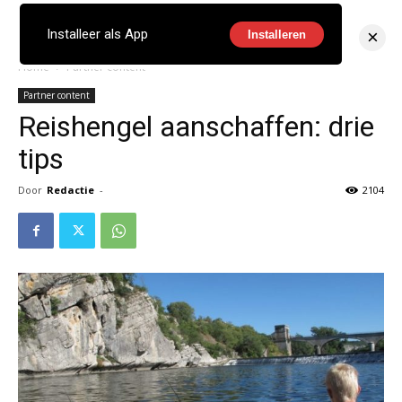
×
Installeer als App
Installeren
Home
Partner content
Partner content
Reishengel aanschaffen: drie
tips
Door
Redactie
-
2104