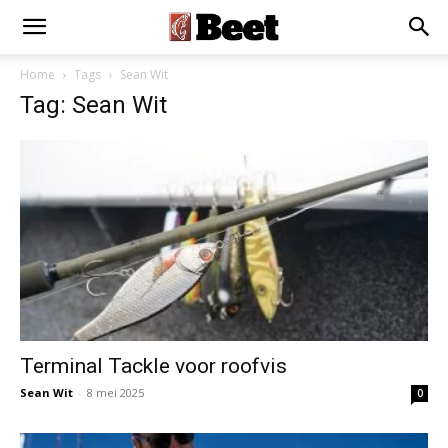
×
Installeer als App
Installeren
Home
Tags
Sean Wit
Tag: Sean Wit
Terminal Tackle voor roofvis
Sean Wit
-
8 mei 2025
0