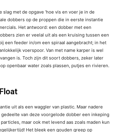
 slag met de opgave ‘hoe vis en voer je in de
le dobbers op de proppen die in eerste instantie
mercials. Het antwoord: een dobber met een
bbers zien er veelal uit als een kruising tussen een
bij een feeder in/om een spiraal aangebracht; in het
anlokkelijk voerspoor. Van met name karper is wel
angen is. Toch zijn dit soort dobbers, zeker later
 op openbaar water zoals plassen, putjes en rivieren.
Float
tantie uit als een waggler van plastic. Maar nadere
ede gedeelte van deze voorgelode dobber een inkeping
s, particles, maar ook met levend aas zoals maden kun
gelijkertijd! Het bleek een gouden greep op