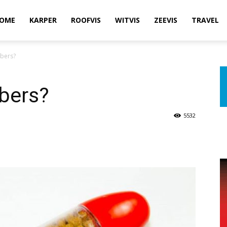
OME
KARPER
ROOFVIS
WITVIS
ZEEVIS
TRAVEL
bbers?
bbers?
5532