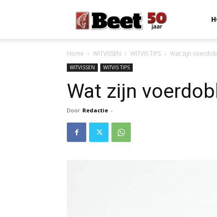
Beet
H
Home
WITVISSEN
WITVIS TIPS
Wat zijn voerdo
Magazine
WITVISSEN
WITVIS TIPS
Wat zijn voerdo
Door
Redactie
-