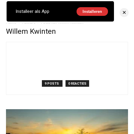
×
Installeer als App
Installeren
Home
Auteurs
Posts van Willem Kwinten
Willem Kwinten
9 POSTS
0 REACTIES