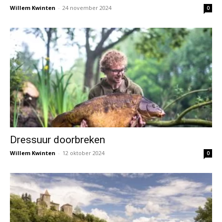
Willem Kwinten
-
24 november 2024
0
Dressuur doorbreken
Willem Kwinten
-
12 oktober 2024
0