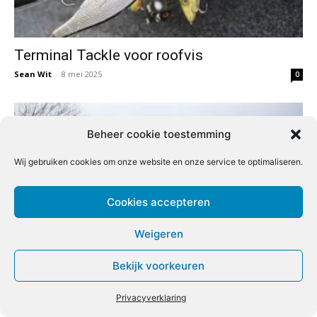
Terminal Tackle voor roofvis
Sean Wit
-
8 mei 2025
0
Beheer cookie toestemming
Wij gebruiken cookies om onze website en onze service te optimaliseren.
Cookies accepteren
Weigeren
Drie MUST-KNOW tips voor het
Bekijk voorkeuren
feedervissen op grindplassen
Privacyverklaring
Sjors Milder
-
8 mei 2025
0