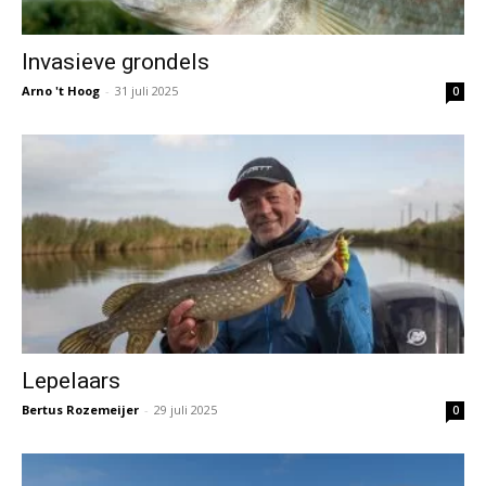
Invasieve grondels
Arno 't Hoog
-
31 juli 2025
0
Lepelaars
Bertus Rozemeijer
-
29 juli 2025
0