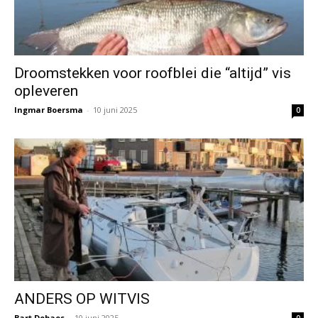
Droomstekken voor roofblei die “altijd” vis
opleveren
Ingmar Boersma
-
10 juni 2025
0
ANDERS OP WITVIS
Bart Debaes
-
10 juni 2025