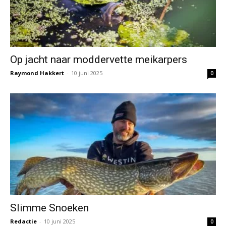
Op jacht naar moddervette meikarpers
Raymond Hakkert
-
10 juni 2025
0
Slimme Snoeken
Redactie
-
10 juni 2025
0