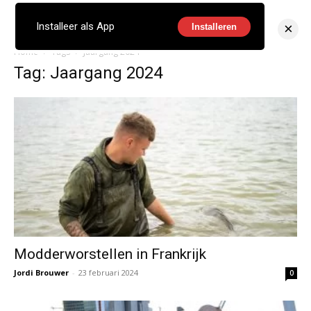
×
Installeer als App
Installeren
Home
Tags
Jaargang 2024
Tag: Jaargang 2024
Modderworstellen in Frankrijk
Jordi Brouwer
-
23 februari 2024
0