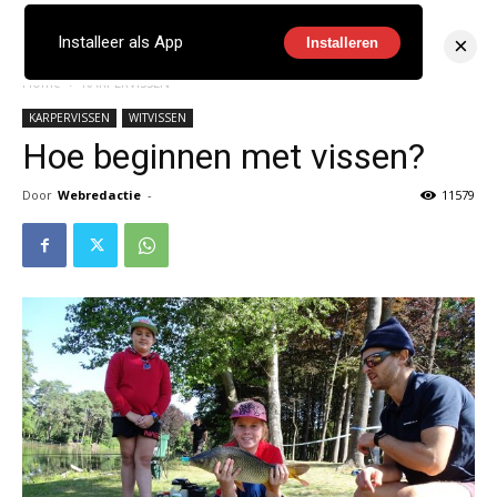
×
Installeer als App
Installeren
Home
KARPERVISSEN
KARPERVISSEN
WITVISSEN
Hoe beginnen met vissen?
Door
Webredactie
-
11579