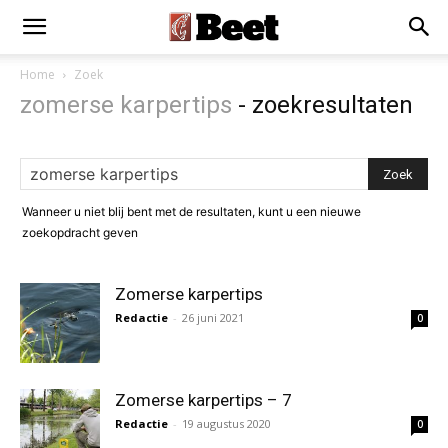
Home
Zoek
zomerse karpertips
-
zoekresultaten
Wanneer u niet blij bent met de resultaten, kunt u een nieuwe
zoekopdracht geven
Zomerse karpertips
Redactie
-
26 juni 2021
0
Zomerse karpertips – 7
Redactie
-
19 augustus 2020
0