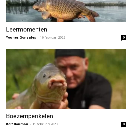
Leermomenten
Younes Gonzales
-
16 februari 2023
0
Boezemperikelen
Rolf Bouman
-
15 februari 2023
0