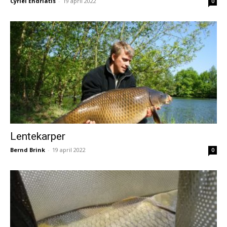
Cyriel Endriatis
-
19 april 2022
0
Lentekarper
Bernd Brink
-
19 april 2022
0