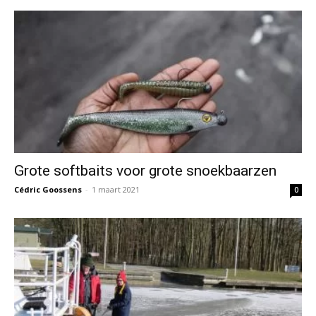
Grote softbaits voor grote snoekbaarzen
Cédric Goossens
-
1 maart 2021
0