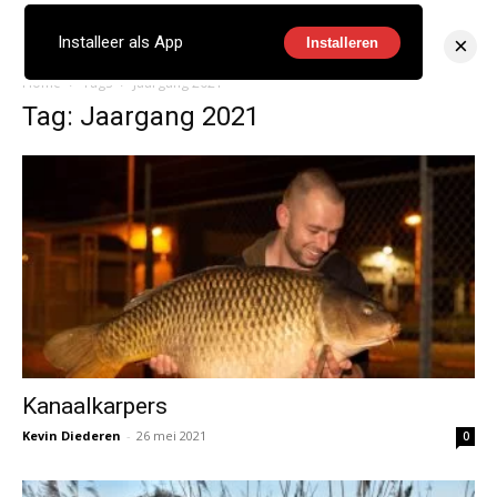
×
Installeer als App
Installeren
Home
Tags
Jaargang 2021
Tag: Jaargang 2021
Kanaalkarpers
Kevin Diederen
-
26 mei 2021
0