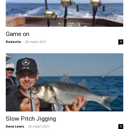
Game on
Redactie
-
28 maart 2021
0
Slow Pitch Jigging
Dave Lewis
-
28 maart 2021
0