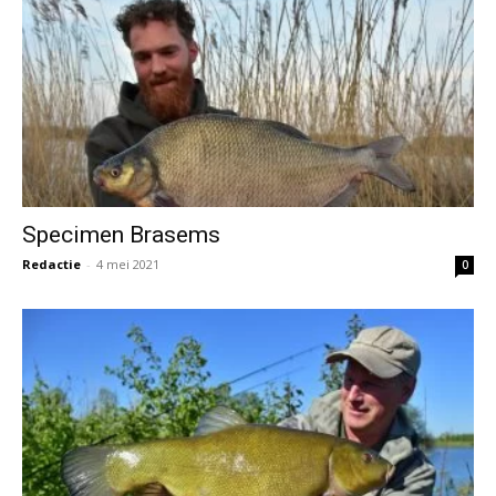
Specimen Brasems
Redactie
-
4 mei 2021
0