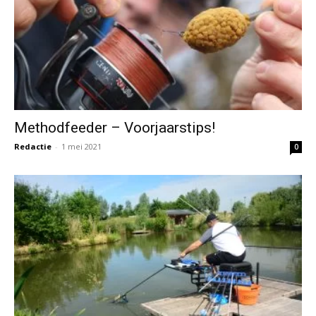
Methodfeeder – Voorjaarstips!
Redactie
-
1 mei 2021
0