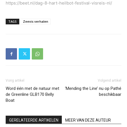
https://beet.nl/dag-8-hart-heilbot-festival-visreis-nl/
TAGS
Zeevis verhalen
Vorig artikel
Volgend artikel
Word één met de natuur met
‘Mending the Line’ nu op Pathé
de Greenline GLB170 Belly
beschikbaar
Boat
GERELATEERDE ARTIKELEN
MEER VAN DEZE AUTEUR