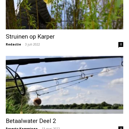
Struinen op Karper
Redactie
-
3 juli 2022
0
Betaalwater Deel 2
Ernesto Kamminga
-
13 mei 2022
0