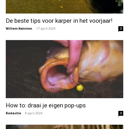
De beste tips voor karper in het voorjaar!
Willem Kwinten
-
17 april 2024
0
How to: draai je eigen pop-ups
Redactie
-
8 april 2024
0