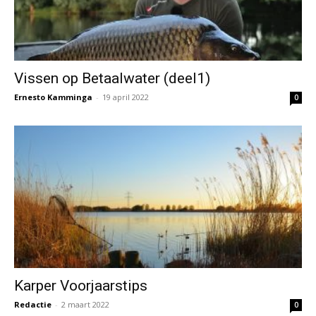
Vissen op Betaalwater (deel1)
Ernesto Kamminga
-
19 april 2022
0
Karper Voorjaarstips
Redactie
-
2 maart 2022
0