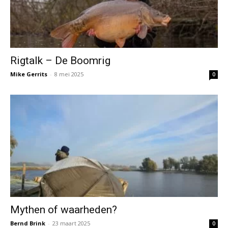
Rigtalk – De Boomrig
Mike Gerrits
-
8 mei 2025
0
Mythen of waarheden?
Bernd Brink
-
23 maart 2025
0