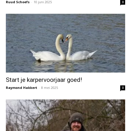
Ruud Schoefs
-
10 juni 2025
0
Start je karpervoorjaar goed!
Raymond Hakkert
-
8 mei 2025
0