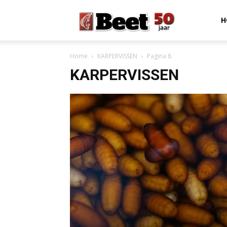
Beet
H
Home
KARPERVISSEN
Pagina 8
Magazine
KARPERVISSEN