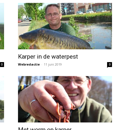
Karper in de waterpest
Webredactie
-
11 juni 2019
0
0
Met worm op karper