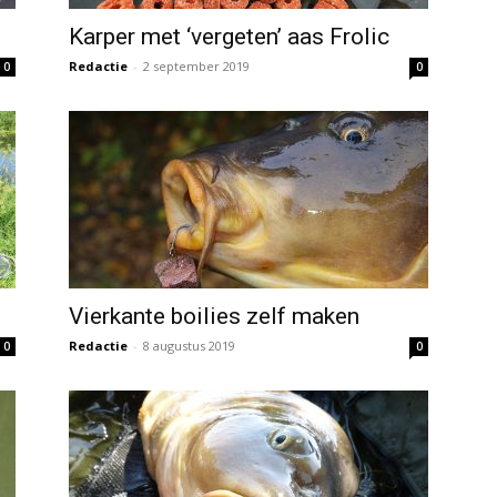
Karper met ‘vergeten’ aas Frolic
Redactie
-
2 september 2019
0
0
Vierkante boilies zelf maken
Redactie
-
8 augustus 2019
0
0