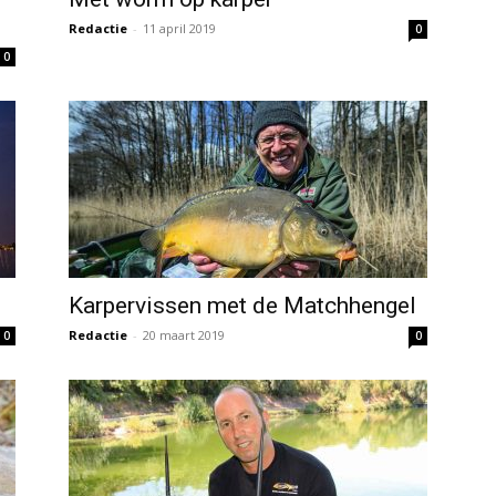
Redactie
-
11 april 2019
0
0
Karpervissen met de Matchhengel
Redactie
-
20 maart 2019
0
0