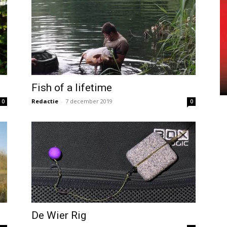
Fish of a lifetime
Redactie
-
7 december 2019
0
0
De Wier Rig