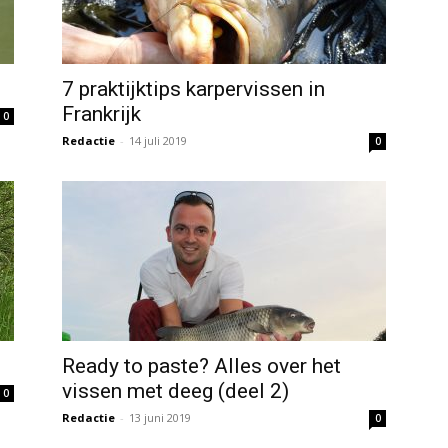
7 praktijktips karpervissen in
Frankrijk
0
Redactie
-
14 juli 2019
0
Ready to paste? Alles over het
vissen met deeg (deel 2)
0
Redactie
-
13 juni 2019
0