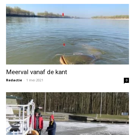
Meerval vanaf de kant
Redactie
-
1 mei 2021
0