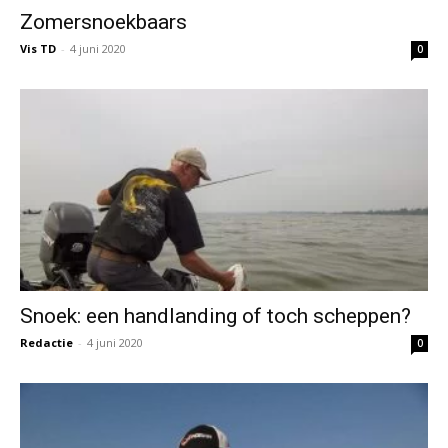
Zomersnoekbaars
Vis TD
-
4 juni 2020
0
Snoek: een handlanding of toch scheppen?
Redactie
-
4 juni 2020
0