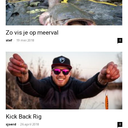
Zo vis je op meerval
stef
-
19 mei 2018
0
Kick Back Rig
sjoerd
-
26 april 2018
0