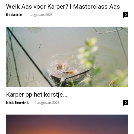
Welk Aas voor Karper? | Masterclass Aas
Redactie
-
11 augustus 2023
0
Karper op het korstje…
Nick Beuvink
-
11 augustus 2023
0