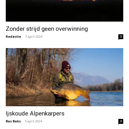
Zonder strijd geen overwinning
Redactie
-
7 april 2024
0
Ijskoude Alpenkarpers
Bas Baks
-
5 april 2024
0