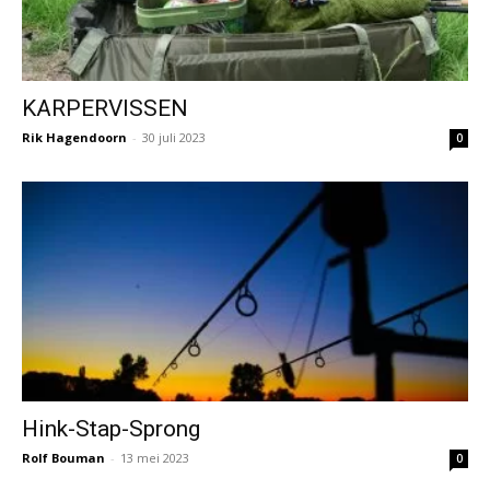
KARPERVISSEN
Rik Hagendoorn
-
30 juli 2023
0
Hink-Stap-Sprong
Rolf Bouman
-
13 mei 2023
0