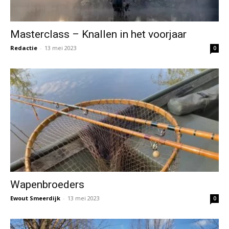
Masterclass – Knallen in het voorjaar
Redactie
-
13 mei 2023
0
Wapenbroeders
Ewout Smeerdijk
-
13 mei 2023
0