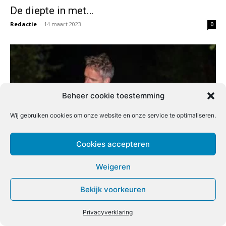
De diepte in met…
Redactie
-
14 maart 2023
0
Beheer cookie toestemming
Wij gebruiken cookies om onze website en onze service te optimaliseren.
Cookies accepteren
De allround rig: de veelzijdige combinatie
Weigeren
van wafter en pop-up
Marc Tetteroo
-
22 februari 2023
0
Bekijk voorkeuren
Privacyverklaring