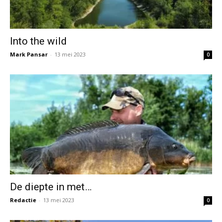
Into the wild
Mark Pansar
-
13 mei 2023
0
De diepte in met…
Redactie
-
13 mei 2023
0