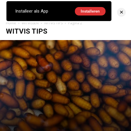
×
Installeer als App
Installeren
Home
WITVISSEN
WITVIS TIPS
Pagina 2
WITVIS TIPS