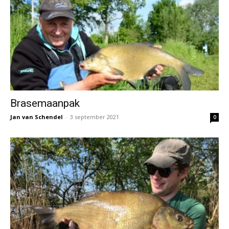
Brasemaanpak
Jan van Schendel
-
3 september 2021
0