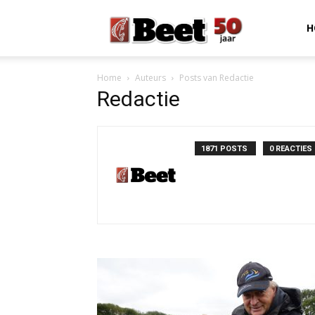
Beet
H
Home
Auteurs
Posts van Redactie
Magazine
Redactie
1871 POSTS
0 REACTIES