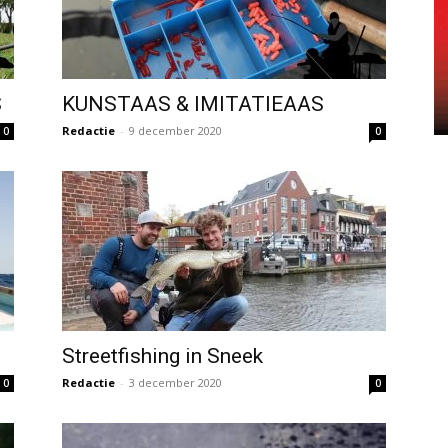
S
KUNSTAAS & IMITATIEAAS
Redactie
-
9 december 2020
0
0
Streetfishing in Sneek
Redactie
-
3 december 2020
0
0