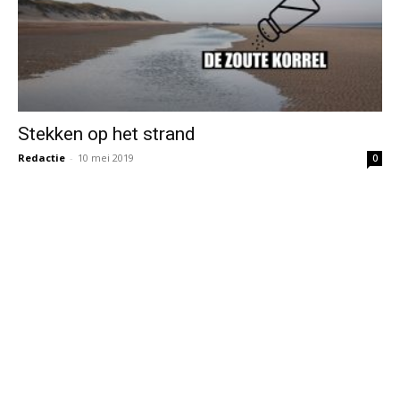
Stekken op het strand
Redactie
-
10 mei 2019
0
Op blieken en giebels in wijkwater
Redactie
-
7 mei 2019
0