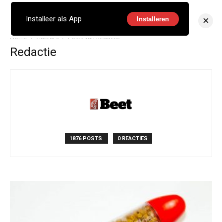
×
Installeer als App
Installeren
Home
Auteurs
Posts van Redactie
Redactie
1876 POSTS
0 REACTIES