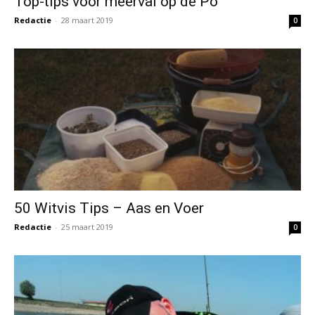
50 Witvis Tips – Aas en Voer
Redactie
-
25 maart 2019
0
Snoekbaars – Vragen en Antwoorden
Redactie
-
24 maart 2019
0