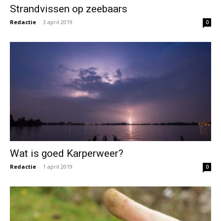
Wat is goed Karperweer?
Redactie
-
1 april 2019
0
Hoe gebruik je muggenlarven?
Redactie
-
29 maart 2019
0