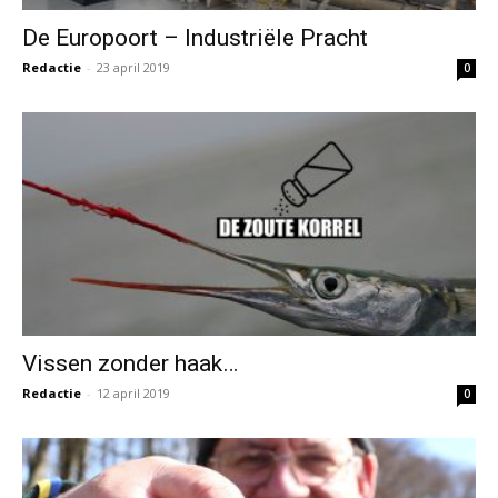
Vissen zonder haak…
Redactie
-
12 april 2019
0
Met worm op karper
Redactie
-
11 april 2019
0