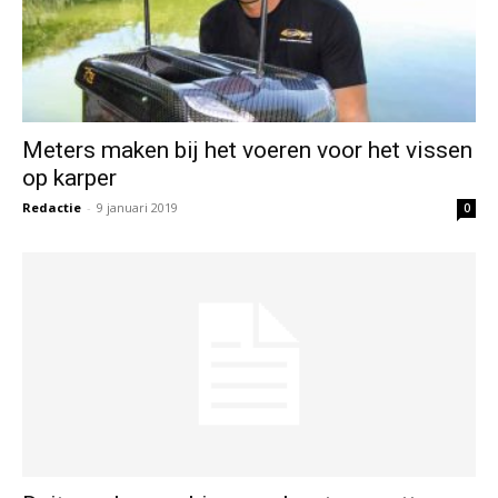
Duitsers komen hier snoeken terugzetten
Redactie
-
3 december 2018
0