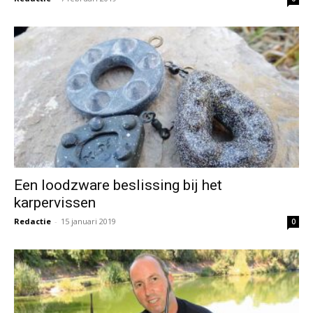
Een loodzware beslissing bij het
karpervissen
Redactie
-
15 januari 2019
0
Meters maken bij het voeren voor het vissen
op karper
Redactie
-
9 januari 2019
0