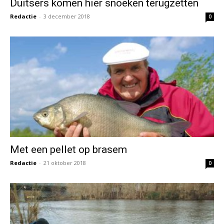
Met een pellet op brasem
Redactie
-
21 oktober 2018
0
Twaalf tips voor het feedervissen in de
winter
Redactie
-
19 oktober 2018
0