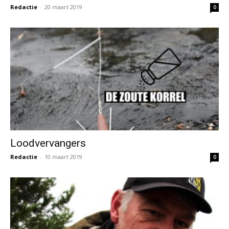
Loodvervangers
Redactie
-
10 maart 2019
0
Elastic Fantastic
Redactie
-
17 februari 2019
0